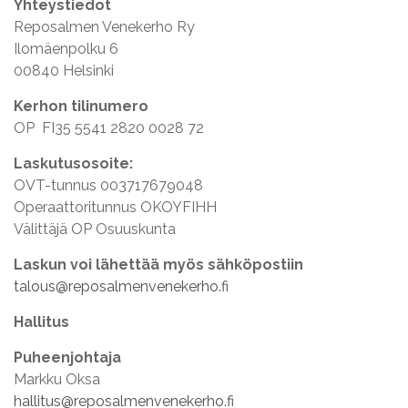
Yhteystiedot
Reposalmen Venekerho Ry
Ilomäenpolku 6
00840 Helsinki
Kerhon tilinumero
OP FI35 5541 2820 0028 72
Laskutusosoite:
OVT-tunnus 003717679048
Operaattoritunnus OKOYFIHH
Välittäjä OP Osuuskunta
Laskun voi lähettää myös sähköpostiin
talous@reposalmenvenekerho.fi
Hallitus
Puheenjohtaja
Markku Oksa
hallitus@reposalmenvenekerho.fi